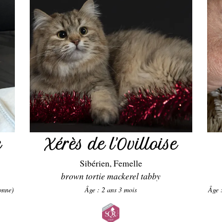
e
Xérès de l'Ovilloise
Sibérien, Femelle
brown tortie mackerel tabby
sonne)
Âge : 2 ans 3 mois
Âge 