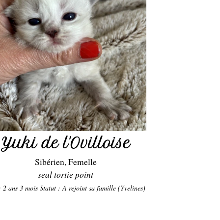
Yuki de l'Ovilloise
Sibérien, Femelle
seal tortie point
: 2 ans 3 mois
Statut : A rejoint sa famille (Yvelines)