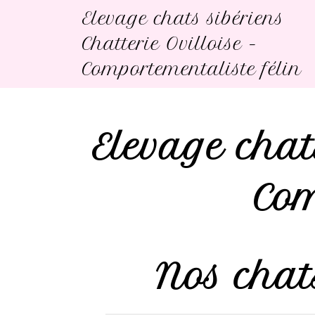
Elevage chats sibériens
Chatterie Ovilloise -
Comportementaliste félin
Elevage chats
Com
Nos chats