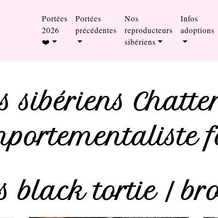
Portées
Portées
Nos
Infos
2026
précédentes
reproducteurs
adoptions
❤️
sibériens
 sibériens Chatter
portementaliste f
 black tortie / br