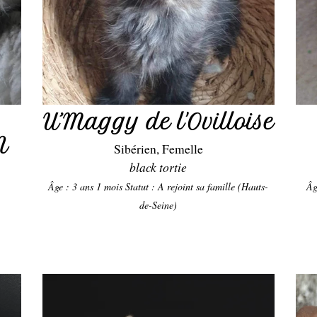
U’Maggy de l'Ovilloise
N
Sibérien, Femelle
black tortie
Âge : 3 ans 1 mois
Statut : A rejoint sa famille (Hauts-
Âg
de-Seine)