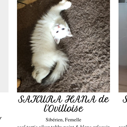
SAKURA HANA de
l'Ovilloise
r
Sibérien, Femelle
seal tortie silver tabby point & blanc arlequin
seal