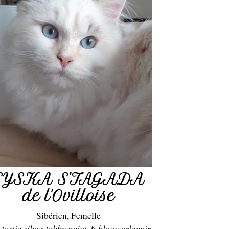
SYSKA S'TAGADA
de l'Ovilloise
Sibérien, Femelle
 tortie silver tabby point & blanc arlequin