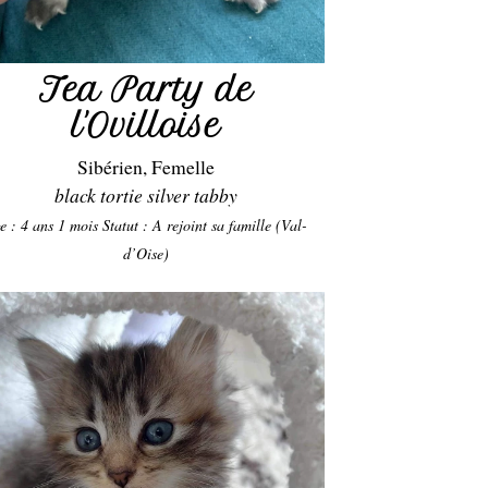
Tea Party de
l'Ovilloise
Sibérien, Femelle
black tortie silver tabby
e : 4 ans 1 mois
Statut : A rejoint sa famille (Val-
d’Oise)