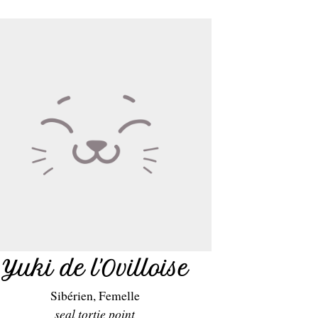
Yuki de l'Ovilloise
Sibérien, Femelle
seal tortie point