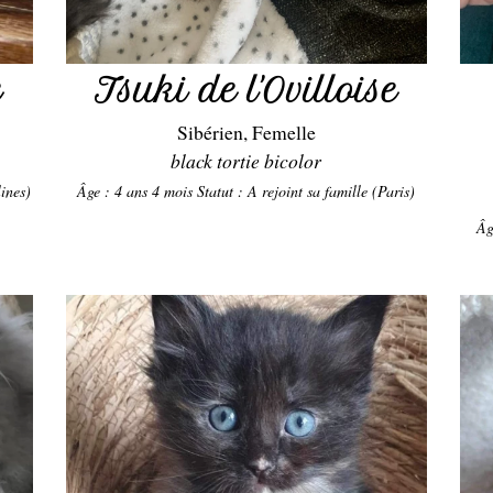
e
Tsuki de l'Ovilloise
Sibérien, Femelle
black tortie bicolor
lines)
Âge : 4 ans 4 mois
Statut : A rejoint sa famille (Paris)
Âg