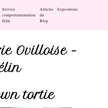
Service
Articles
Expositions
comportementaliste
du
félin
Blog
ie Ovilloise -
élin
own tortie