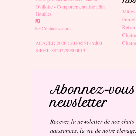
Nos
Ovilloise - Comportementaliste félin
Mâles
Houilles
Femel
Retrai
Contactez-nous
Chaton
Chato
ACACED 2020 : 2020/5548-9d00
SIRET: 88202799800013
Abonnez-vous
newsletter
Recevez la newsletter de nos chats 
naissances, la vie de notre élevage