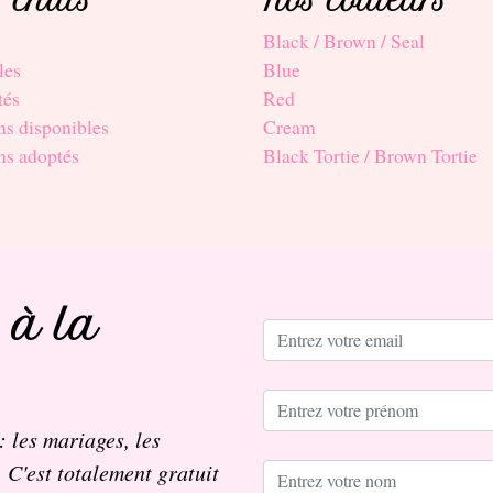
 chats
Nos couleurs
Black / Brown / Seal
les
Blue
tés
Red
s disponibles
Cream
ns adoptés
Black Tortie / Brown Tortie
 à la
: les mariages, les
. C'est totalement gratuit