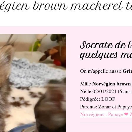
égien brown mackerel 
Socrate de l
quelques m
Gri
On m'appelle aussi:
Norvégien brown 
Mâle
Né le 02/01/2021 (5 ans
Pédigrée: LOOF
Parents: Zonar et Papaye
Norvégiens : Papaye ❤ 