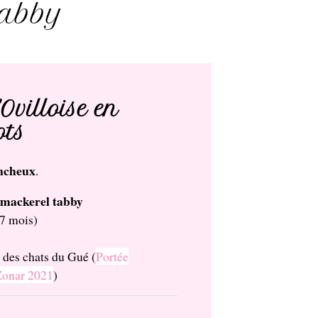
tabby
'Ovilloise en
ots
ncheux
.
mackerel tabby
 7 mois)
 des chats du Gué (
Portée
Zonar 2021
)