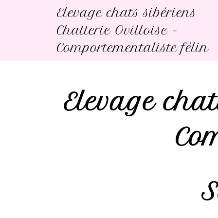
Elevage chats sibériens
Chatterie Ovilloise -
Comportementaliste félin
Elevage chats
Com
S